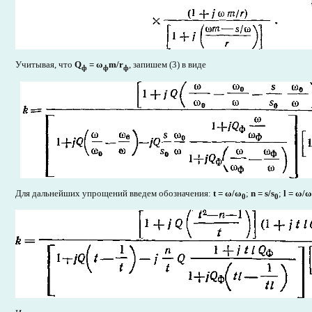
Учитывая, что
Q
=
ω
m/r
, запишем (3) в виде
ф
ф
ф
Для дальнейших упрощений введем обозначения:
t =
ω/ω
;
n = s/s
;
l = ω/ω
0
0