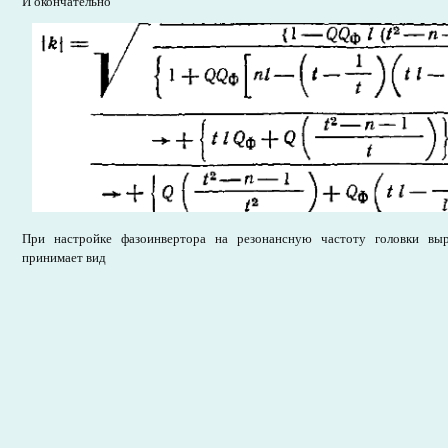
И окончательно
При настройке фазоинвертора на резонансную частоту головки вы
принимает вид