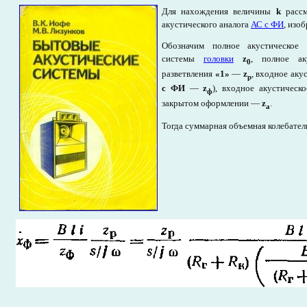
Для нахождения величины
k
рассм
акустического аналога
АС с ФИ
, изо
Обозначим полное акустическое 
системы
головки
z
, полное ак
0
разветвления
«1»
—
z
, входное аку
p
с ФИ
—
z
), входное акустическ
ф
закрытом оформлении —
z
.
a
Тогда суммарная объемная колебател