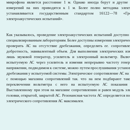
микрофона является расстояние 1 м. Однако иногда берут и другие 
измерений на них приводятся к 1 м. Более полно методика элект
устанавливается государственным стандартом 16122—78 «Гр
электроакустических испытаний».
Как указывалось, проведение электроакустических испытаний доступ
специализированным лабораториям. Более доступны измерения электриче
проверить АС на отсутствие дребезжания, определить ее. сопротивле
добротность, эквивалентный объем. Для выполнения электрических и
лишь звуковой генератор, усилитель и электронный вольтметр. Вклю
испытуемую АС через усилитель и изменяя непрерывно частоту гене
напряжении, подводимом к системе, можно путем прослушивания установ
дребезжания у испытуемой системы. Электрическое сопротивление АС на к
с помощью магазина сопротивлений так. что на нем подбирают тако
переключении вольтметра с него на испытуемую АС показания 
Выставленному при этом на магазине сопротивлению и равен модуль эл
головки, открытой, закрытой АС. Резонансная частота АС определяется по
электрического сопротивления АС максимален.