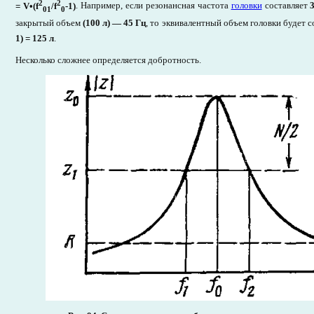
2
2
= V
•(f
/f
-1)
. Например, если резонансная частота
головки
составляет
01
0
закрытый объем
(100 л) — 45 Гц
, то эквивалентный объем головки будет 
1)
= 125 л
.
Несколько сложнее определяется добротность.