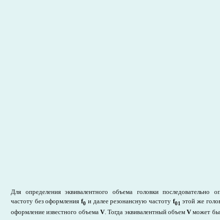
Для определения эквивалентного объема головки последовательно о
частоту без оформления
f
и далее резонансную частоту
f
этой же голо
0
01
оформление известного объема
V
. Тогда эквивалентный объем
V
может бы