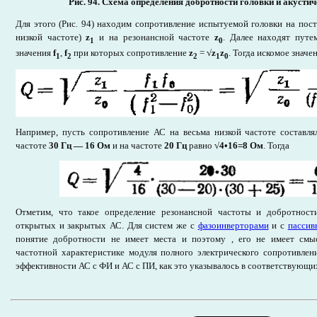
Рис. 94. Схема определения добротности головки и акусти
Для этого (Рис. 94) находим сопротивление испытуемой головки на пост
низкой частоте)
z
и на резонансной частоте
z
. Далее находят путе
1
0
значения
f
,
f
при которых сопротивление
z
=
√
z
z
. Тогда искомое знач
1
2
2
1
0
Например, пусть сопротивление АС на весьма низкой частоте составл
частоте
30 Гц — 16 Ом
и на частоте
20 Гц
равно
√4•16=8
Ом
. Тогда
Отметим, что такое определение резонансной частоты и добротност
открытых и закрытых АС. Для систем же с
фазоинверторами
и с
пассив
понятие добротности не имеет места и поэтому , его не имеет смы
частотной характеристике модуля полного электрического сопротивлен
эффективности АС с ФИ и АС с ПИ, как это указывалось в соответствующи