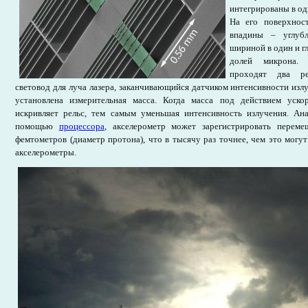
интегрированы в о
На его поверхнос
впадины – углубл
шириной в один и г
долей микрона.
проходят два ре
световод для луча лазера, заканчивающийся датчиком интенсивности излу
установлена измерительная масса. Когда масса под действием уско
искривляет рельс, тем самым уменьшая интенсивность излучения. Ана
помощью
процессора
, акселерометр может зарегистрировать переме
фемтометров (диаметр протона), что в тысячу раз точнее, чем это могут
акселерометры.