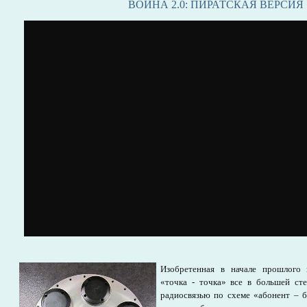
ВОЙНА 2.0: ПИРАТСКАЯ ВЕРСИЯ
Изобретенная в начале прошлого 
«точка - точка» все в большей сте
радиосвязью по схеме «абонент – б