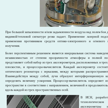
При большой запыленности и/или задымленности воздуха над полем боя да
видимой/тепловой сигнатуре резко падает. Применение лазерной подс
применения противником средств оптико-электронного и огневого 
излучения.
Более перспективным решением является инерциальная система наведен
независимостью от степени прозрачности атмосферы и полной п
представляет собой набор из трех акселерометров, расположенных в тре
плоскостях, и процессора-вычислителя. Каждый акселерометр состоит
оптического резонатора с зеркалами, между которыми распространяют
Взаимодействуя между собой, лучи образуют интерференционную к
определить величину ускорения. Процессор-вычислитель определяет и
пространстве в соответствии с направлением, величиной и продолжител
вдоль каждой из трех пространственных осей.
В ИСН, разработ
технологическо
акселерометры и