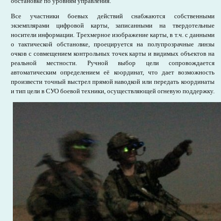
обстановке по уровням управления.
Все участники боевых действий снабжаются собственными
экземплярами цифровой карты, записанными на твердотельные
носители информации. Трехмерное изображение карты, в т.ч. с данными
о тактической обстановке, проецируется на полупрозрачные линзы
очков с совмещением контрольных точек карты и видимых объектов на
реальной местности. Ручной выбор цели сопровождается
автоматическим определением её координат, что дает возможность
произвести точный выстрел прямой наводкой или передать координаты
и тип цели в СУО боевой техники, осуществляющей огневую поддержку.