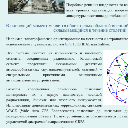
Подобные решения внедряются во вс
всех уровнях организации воору
аппаратуры пехотинца до глобальной
В настоящий момент меняется облик целых областей военной 
складывающийся в течение столетий
Например, топографическое ориентирование на местности и астрономиче
использование спутниковых систем
GPS
, ГЛОННАС или Galileo.
Эти системы состоят из космического и наземного
сегмента, соединенных радиосвязью. Космический
сегмент представлен несколькими десятками
высокоорбитальных спутников-излучателей, наземный –
специальными приемниками, оснащенными
вычислительными устройствами.
Размеры современных приемников позволяют
монтировать их в корпус компьютера, носимой
радиостанции, бинокля или лазерного целеуказателя.
Использование дополнительных коррекционных сигналов
WAGE (Wide Area GPS Enhancement) позволяют до нескольких д
позиционирования объекта. Помехоустойчивость обеспечивается прим
управляемой диаграммой направленности CRPA.