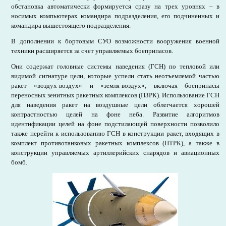
обстановка автоматически формируется сразу на трех уровнях – в
носимых компьютерах командира подразделения, его подчиненных и
командира вышестоящего подразделения.
В дополнении к бортовым СУО возможности вооружения военной
техники расширяется за счет управляемых боеприпасов.
Они содержат головные системы наведения (ГСН) по тепловой или
видимой сигнатуре цели, которые успели стать неотъемлемой частью
ракет «воздух-воздух» и «земля-воздух», включая боеприпасы
переносных зенитных ракетных комплексов (ПЗРК). Использование ГСН
для наведения ракет на воздушные цели облегчается хорошей
контрастностью целей на фоне неба. Развитие алгоритмов
идентификации целей на фоне подстилающей поверхности позволило
также перейти к использованию ГСН в конструкции ракет, входящих в
комплект противотанковых ракетных комплексов (ПТРК), а также в
конструкции управляемых артиллерийских снарядов и авиационных
бомб.