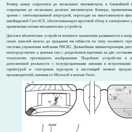
Размер камер сократился до нескольких миллиметров, в ближайшей 
сокращение до нескольких десятых миллиметров. Камеры, применяемы
зрения с синтезированной апертурой, переходят на многолинзовую фа
швейцарской CurvACE, обеспечивающую круговой обзор и электронное у
применения оптико-механических устройств.
Дисплеи абонентских устройств военного назначения развиваются в нап
своих панелей вплоть до придания им гибкости по типу носимого тер
системы управления войсками FBCB2. Дальнейшая миниатюризация дисп
непосредственно к зрачкам глаз с разделением картинки на две составля
технологию трехмерного изображения. Подобные устройства в 
дополненной реальности с полупрозрачными линзами и встроенными 
гарнитурой и сенсорным курсором в настоящий момент предлаг
производителей, начиная от Microsoft и кончая Vuzix.