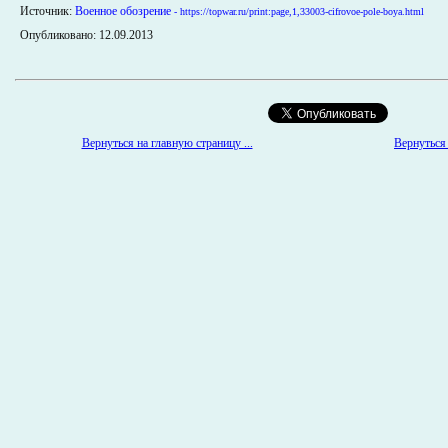
Источник:
Военное обозрение
- https://topwar.ru/print:page,1,33003-cifrovoe-pole-boya.html
Опубликовано: 12.09.2013
Вернуться 