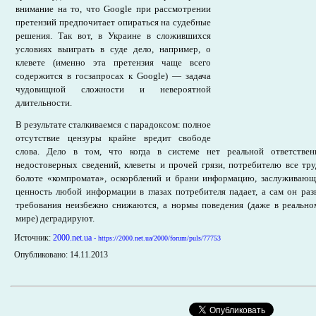
внимание на то, что Google при рассмотрении
претензий предпочитает опираться на судебные
решения. Так вот, в Украине в сложившихся
условиях выиграть в суде дело, например, о
клевете (именно эта претензия чаще всего
содержится в госзапросах к Google) — задача
чудовищной сложности и невероятной
длительности.
В результате сталкиваемся с парадоксом: полное
отсутствие цензуры крайне вредит свободе
слова. Дело в том, что когда в системе нет реальной ответствен
недостоверных сведений, клеветы и прочей грязи, потребителю все тр
болоте «компромата», оскорблений и брани информацию, заслуживаю
ценность любой информации в глазах потребителя падает, а сам он раз
требования неизбежно снижаются, а нормы поведения (даже в реальном
мире) деградируют.
Источник:
2000.net.ua
- https://2000.net.ua/2000/forum/puls/77753
Опубликовано: 14.11.2013