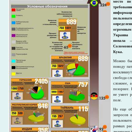
место по
требов
информ
пользов
опреде
огромным
Украина
попала 
Соломоно
Кука.
Можно был
поводу пат
воскликну
свобода сл
сложнее, 
позорнее. 
не умеет 
поле.
Но еще об
запросов 
пользовате
рамках рас
лидируют 