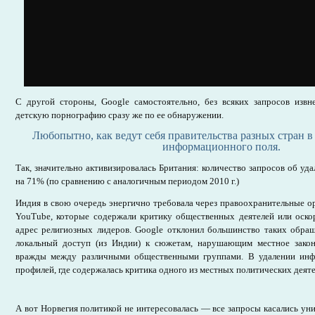
С другой стороны, Google самостоятельно, без всяких запросов извн
детскую порнографию сразу же по ее обнаружении.
Любопытно, как ведут себя правительства разных стран в
информационного поля.
Так, значительно активизировалась Британия: количество запросов об уд
на 71% (по сравнению с аналогичным периодом 2010 г.)
Индия в свою очередь энергично требовала через правоохранительные о
YouTube, которые содержали критику общественных деятелей или оско
адрес религиозных лидеров. Google отклонил большинство таких обращ
локальный доступ (из Индии) к сюжетам, нарушающим местное закон
вражды между различными общественными группами. В удалении ин
профилей, где содержалась критика одного из местных политических деяте
А вот Норвегия политикой не интересовалась — все запросы касались ун