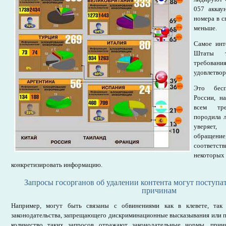
057 аккау
номера в с
меньше.
Самое инт
Штаты тщ
требова
удовлетвор
Это бесп
России, н
всем тре
породила л
уверяет
обращение
соответств
некоторы
конкретизировать информацию.
Запросы госорганов об удалении контента могут поступа
причинам
Например, могут быть связаны с обвинениями как в клевете, так
законодательства, запрещающего дискриминационные высказывания или 
количество таких запросов отражают законодательные нормы, при