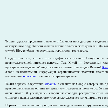
Турции удалось продавить решение о блокировании доступа к видеомат
освещающим подробности личной жизни политических деятелей. До того
служба Blogger была недоступна на территории государства.
Следует отметить, что место в специфическом рейтинге Google не впо
правительственной интернет-цензуры. Так, Китай — безусловный ли
пространства — давно обходится своими силами: там создан Великий
Кит
любой нежелательной информации ограничивается властями практиче
владельцами
поисковых
машин и интернет-сервисов.
Таким образом, отсутствие
Украины
в статистике Google совершенно од
правоохранительные органы интернет контролировать пока не особо пыт
очень плохо. Я убежденный сторонник свободы распространения и
симптом у наших властных структур свидетельствует как минимум от тре
Первая
— власти попросту не умеют взаимодействовать с крупными ме