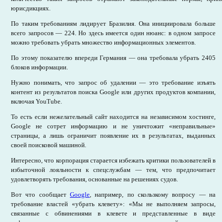
юрисдикциях.
По таким требованиям лидирует Бразилия. Она инициировала больше
всего запросов — 224. Но здесь имеется один нюанс: в одном запросе
можно требовать убрать множество информационных элементов.
По этому показателю впереди Германия — она требовала убрать 2405
блоков информации.
Нужно понимать, что запрос об удалении — это требование изъять
контент из результатов поиска Google или других продуктов компании,
включая YouTube.
То есть если нежелательный сайт находится на независимом хостинге,
Google не сотрет информацию и не уничтожит «неправильные»
страницы, а лишь ограничит появление их в результатах, выданных
своей поисковой машиной.
Интересно, что корпорация старается избежать критики пользователей в
избыточной лояльности к спецслужбам — тем, что предпочитает
удовлетворять требования, основанные на решениях судов.
Вот что сообщает
Google
, например, по скользкому вопросу — на
требование властей «убрать клевету»: «Мы не выполняем запросы,
связанные с обвинениями в клевете и представленные в виде