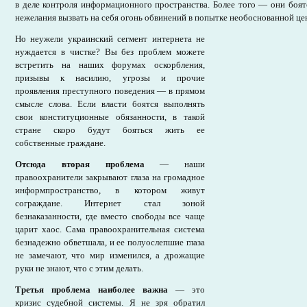
в деле контроля информационного пространства. Более того — они боятс
нежелания вызвать на себя огонь обвинений в попытке необоснованной це
Но неужели украинский сегмент интернета не
нуждается в чистке? Вы без проблем можете
встретить на наших форумах оскорбления,
призывы к насилию, угрозы и прочие
проявления преступного поведения — в прямом
смысле слова. Если власти боятся выполнять
свои конституционные обязанности, в такой
стране скоро будут бояться жить ее
собственные граждане.
Отсюда вторая проблема
— наши
правоохранители закрывают глаза на громадное
информпространство, в котором живут
сограждане. Интернет стал зоной
безнаказанности, где вместо свободы все чаще
царит хаос. Сама правоохранительная система
безнадежно обветшала, и ее полуослепшие глаза
не замечают, что мир изменился, а дрожащие
руки не знают, что с этим делать.
Третья проблема наиболее важна
— это
кризис судебной системы. Я не зря обратил